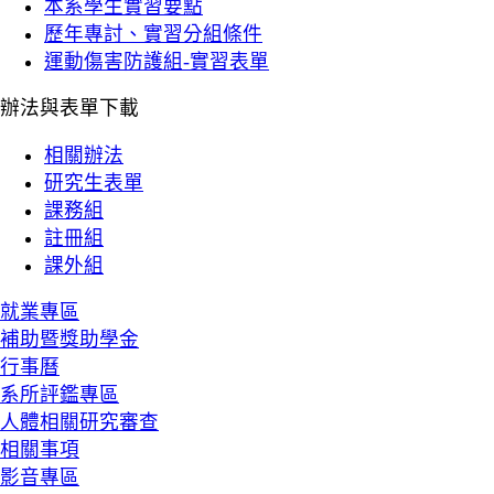
本系學生實習要點
歷年專討、實習分組條件
運動傷害防護組-實習表單
辦法與表單下載
相關辦法
研究生表單
課務組
註冊組
課外組
就業專區
補助暨獎助學金
行事曆
系所評鑑專區
人體相關研究審查
相關事項
影音專區