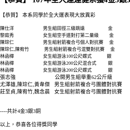
【恭賀】 本系同學於全大運表現大放異彩
陳仕洋 男生組田徑三級跳遠 金
黎庭秀 女生組空手道對打第二量級 金
陳琮仁 男生組射箭複合弓個人對抗賽 金
陳琮仁,陳宥竹 男生組射箭複合弓混雙對抗賽 金
林函樺 女生組游泳100公尺蝶式 銀
林函樺 女生組游泳200公尺混合式 銀
林函樺 女生組游泳200公尺蝶式 銀
張志強 公開男生組舉重62公斤級
尤澤雄,陳琮仁,黃韋傑 男生組射箭複合弓團體對抗
莊至貞,陳宥竹,魏念晨 女生組射箭複合弓團體對抗
----共計4金3銀3銅
以上，恭喜各位得獎同學