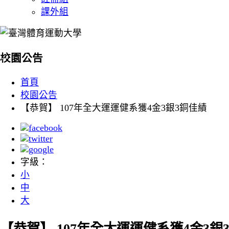
課外組
:::
校園公告
首頁
校園公告
【恭賀】 107年全大運運健系獲4金3銀3銅佳績
字級：
小
中
大
【恭賀】 107年全大運運健系獲4金3銀