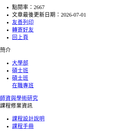
點閱率：2667
文章最後更新日期：2026-07-01
友善列印
轉寄好友
回上頁
:::
簡介
大學部
碩士班
碩士班
在職專班
師資與學術研究
課程修業資訊
課程設計說明
課程手冊