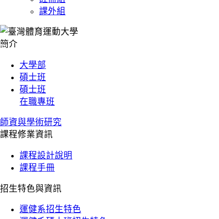
課外組
:::
:::
簡介
大學部
碩士班
碩士班
在職專班
師資與學術研究
課程修業資訊
課程設計說明
課程手冊
招生特色與資訊
運健系招生特色